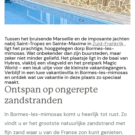
Tussen het bruisende Marseille en de imposante jachten
nabij Saint-Tropez en Sainte-Maxime in
Zuid-Frankrijk
,
ligt het prachtige, hooggelegen dorp Bormes-les-
mimosas. Wat onbekender dan zijn buursteden, maar
zeker niet minder geliefd. Het plaatsje ligt in de baai van
Hyères, vlakbij een vliegveld en het pretpark Magic
World – een leuk uitje voor de kleinste vakantiegangers.
Verblijf in een luxe vakantievilla in Bormes-les-mimosas
en ontdek wat uw vakantie in deze plaats zo speciaal
maakt.
Ontspan op ongerepte
zandstranden
In Bormes-les-mimosas komt u heerlijk tot rust. Zo
vindt u er het grootste natuurlijke zandstrand met
fijn zand waar u van de Franse zon kunt genieten.