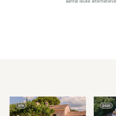
aantal leuke alternatiev
1179
2420