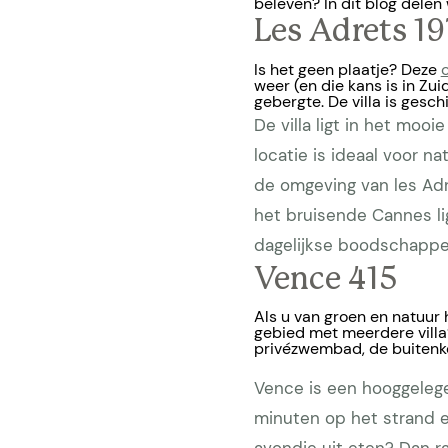
beleven? In dit blog delen 
Les Adrets 1
Is het geen plaatje? Deze
weer (en die kans is in Zui
gebergte. De villa is gesc
De villa ligt in het moo
locatie is ideaal voor na
de omgeving van les Adr
het bruisende Cannes li
dagelijkse boodschappe
Vence 415
Als u van groen en natuur 
gebied met meerdere villa’
privézwembad, de buitenk
Vence is een hooggelege
minuten op het strand e