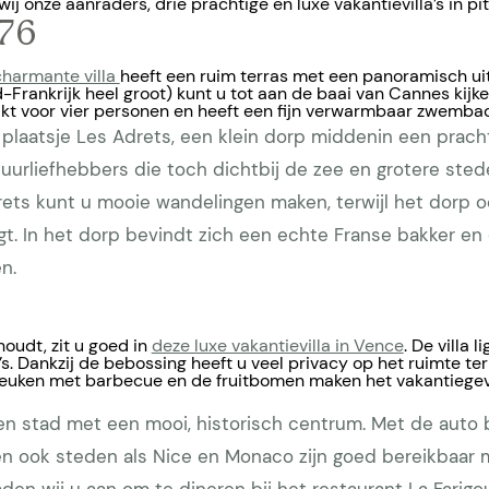
wij onze aanraders, drie prachtige en luxe vakantievilla’s in p
976
charmante villa
heeft een ruim terras met een panoramisch uit
d-Frankrijk heel groot) kunt u tot aan de baai van Cannes kijke
hikt voor vier personen en heeft een fijn verwarmbaar zwemba
ie plaatsje Les Adrets, een klein dorp middenin een prac
tuurliefhebbers die toch dichtbij de zee en grotere stede
ets kunt u mooie wandelingen maken, terwijl het dorp o
gt. In het dorp bevindt zich een echte Franse bakker e
n.
houdt, zit u goed in
deze luxe vakantievilla in Vence
. De villa 
s. Dankzij de bebossing heeft u veel privacy op het ruimte ter
euken met barbecue en de fruitbomen maken het vakantiegevo
n stad met een mooi, historisch centrum. Met de auto 
n ook steden als Nice en Monaco zijn goed bereikbaar 