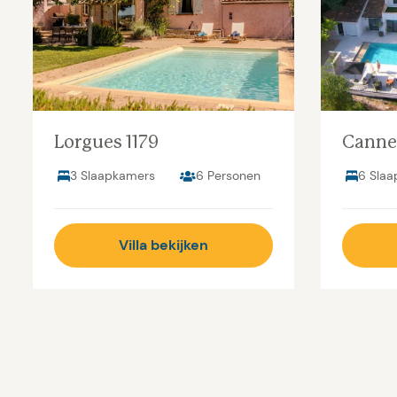
Lorgues 1179
Canne
3 Slaapkamers
6 Personen
6 Sla
Villa bekijken