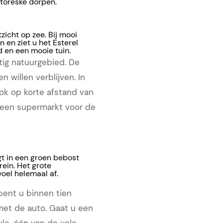
ittoreske dorpen.
zicht op zee. Bij mooi
n en ziet u het Esterel
d en een mooie tuin.
htig natuurgebied. De
n willen verblijven. In
ok op korte afstand van
n een supermarkt voor de
ligt in een groen bebost
rein. Het grote
el helemaal af.
bent u binnen tien
met de auto. Gaat u een