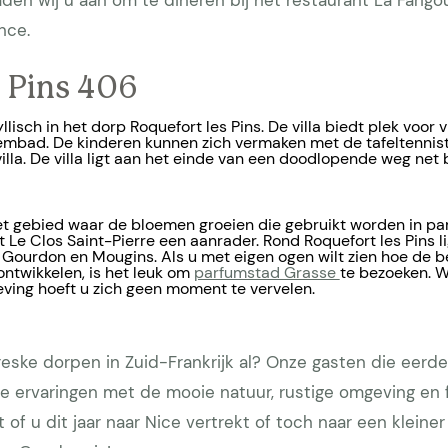
den wij u aan om te dineren bij het restaurant La Farigo
nce.
s Pins 406
dyllisch in het dorp Roquefort les Pins. De villa biedt plek voor v
embad. De kinderen kunnen zich vermaken met de tafeltennista
illa. De villa ligt aan het einde van een doodlopende weg net 
 het gebied waar de bloemen groeien die gebruikt worden in par
t Le Clos Saint-Pierre een aanrader. Rond Roquefort les Pins l
 Gourdon en Mougins. Als u met eigen ogen wilt zien hoe de 
ntwikkelen, is het leuk om
parfumstad Grasse
te bezoeken. Wa
eving hoeft u zich geen moment te vervelen.
eske dorpen in Zuid-Frankrijk al? Onze gasten die eerder 
 ervaringen met de mooie natuur, rustige omgeving en fi
t of u dit jaar naar Nice vertrekt of toch naar een kleine