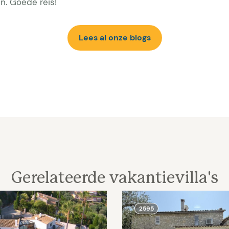
en. Goede reis!
Lees al onze blogs
Gerelateerde vakantievilla's
2595