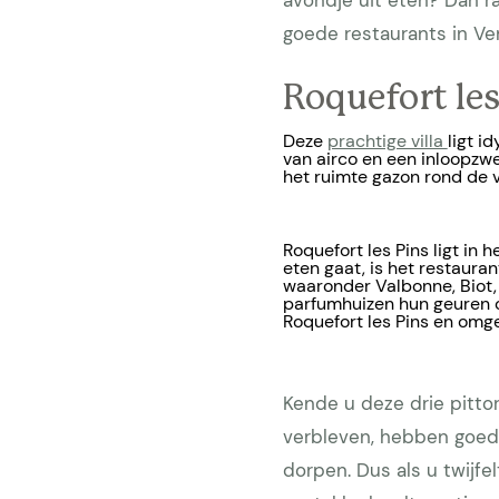
avondje uit eten? Dan ra
goede restaurants in Ve
Roquefort le
Deze
prachtige villa
ligt i
van airco en een inloopzw
het ruimte gazon rond de v
Roquefort les Pins ligt in
eten gaat, is het restauran
waaronder Valbonne, Biot,
parfumhuizen hun geuren o
Roquefort les Pins en omg
Kende u deze drie pittor
verbleven, hebben goede
dorpen. Dus als u twijfel