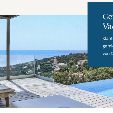
Ge
Va
Klan
gemid
van 1