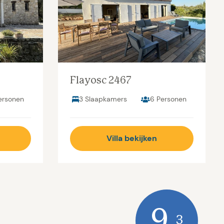
Flayosc 2467
ersonen
3 Slaapkamers
6 Personen
Villa bekijken
9,
3