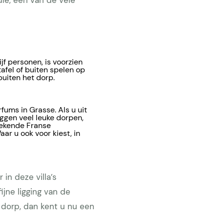
ule, één van de vele
ijf personen, is voorzien
fel of buiten spelen op
buiten het dorp.
fums in Grasse. Als u uit
iggen veel leuke dorpen,
bekende Franse
ar u ook voor kiest, in
in deze villa’s
jne ligging van de
r dorp, dan kent u nu een