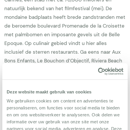
natuurlijk bekend van het filmfestival (mei). De
mondaine badplaats heeft brede zandstranden met
de beroemde boulevard Promenade de la Croisette
met palmbomen en imposante gevels uit de Belle
Epoque. Op culinair gebied vindt u hier alles
inclusief de sterren restaurants. Ga eens naar Aux
Bons Enfants, Le Bouchon d’Objectif, Riviera Beach
Club, of een oestertje happen bij Astoux & Brun.
Rondom Cannes zijn er vele golfbanen: Mandelieu,
Mougins en Valbonne. Luxe winkels in overvloed.
Deze website maakt gebruik van cookies
Deze stad bruist het hele jaar door en heeft alles te
We gebruiken cookies om content en advertenties te
bieden: schilderachtige archtectuur, fraaie
personaliseren, om functies voor social media te bieden
jachhaven, de Croisette, moderne musea, zeer
en om ons websiteverkeer te analyseren. Ook delen we
divers winkelaanbod, diverse uitgaansgelegenheden
informatie over uw gebruik van onze site met onze
partners voor social media, adverteren en analyse. Deze