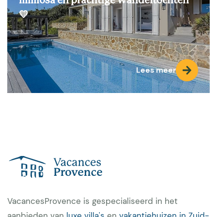
mimosa en prachtige wandeltochten
💛
Lees meer
VacancesProvence is gespecialiseerd in het
aanbieden van
luxe villa's
en
vakantiehuizen in Zuid-