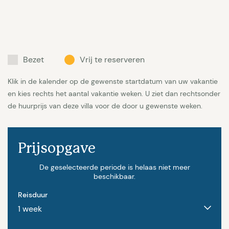
Bijzonderheden:
Borg: 1000 EUR | Eindschoonmaak:
250 EUR | Bed en Badlinnen: 250 EUR voor het hele
huis | Zwembadverwarming: 150 EUR per week (april,
Bezet
Vrij te reserveren
mei, juni, september, oktober) | Sauna 250 EUR per
week (april t/m november) | In de winter zijn zowel
Klik in de kalender op de gewenste startdatum van uw vakantie
en kies rechts het aantal vakantie weken. U ziet dan rechtsonder
sauna als zwembadverwarming op aanvraag
de huurprijs van deze villa voor de door u gewenste weken.
beschikbaar tegen een hogere prijs | Huisdieren
niet toegestaan.
Prijsopgave
In het laagseizoen (
01-01-2026 tot 16-05-2026 en
06-09-2026 tot 19-12-2026
) zijn de prijzen
De geselecteerde periode is helaas niet meer
beschikbaar.
gebaseerd op groepen van maximaal
8 personen
(4
Reisduur
slaapkamers). Toeslagen voor groepen van meer dan
8 personen zijn op aanvraag. Afhankelijk van de
week bedraagt deze tussen 950 en 2050 EUR.