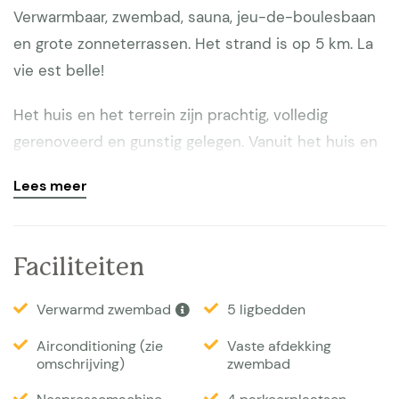
Verwarmbaar, zwembad, sauna, jeu-de-boulesbaan
en grote zonneterrassen. Het strand is op 5 km. La
vie est belle!
Het huis en het terrein zijn prachtig, volledig
gerenoveerd en gunstig gelegen. Vanuit het huis en
vanaf het terras bij het zwembad is er een prachtig
Lees meer
uitzicht op de zee en de omliggende heuvels. Hier
kun je zorgeloze uren doorbrengen in de zon op het
grote zonneterras bij het zwembad. Het zwembad is
Faciliteiten
uitgerust met een automatische afdekking en kan
worden verwarmd. De buitendouche zorgt ook voor
Verwarmd zwembad
5 ligbedden
verfrissing. Er is een overdekte loungehoek en
Airconditioning (zie
Vaste afdekking
verder gezellig tuinmeubilair op verschillende
omschrijving)
zwembad
niveaus. Er zijn 2 terrassen met eettafel en een