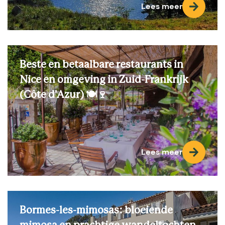
Lees meer
Beste en betaalbare restaurants in
Nice en omgeving in Zuid-Frankrijk
(Côte d'Azur) 🍽️🍷
Lees meer
Bormes-les-mimosas: bloeiende