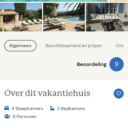
+31 foto's
Algemeen
Beschikbaarheid en prijzen
Omge
Beoordeling
9
Over dit vakantiehuis
4 Slaapkamers
2 Badkamers
8 Personen