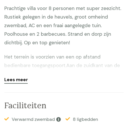
Prachtige villa voor 8 personen met super zeezicht.
Rustiek gelegen in de heuvels, groot omheind
zwembad, AC en een fraai aangelegde tuin.
Poolhouse en 2 barbecues. Strand en dorp zijn
dichtbij. Op en top genieten!
Het terrein is voorzien van een op afstand
bedienbare toegangspoort.Aan de zuidkant van de
villa , die overigens in een prachtig aangelegde tuin
Lees meer
ligt met onder meer oude pijnbomen, treft U twee
riante terrassen aan. Het ene ligt direct langs het
huis en beslaat de gehele breedte; daar kunt u ook
Faciliteiten
plaatsnemen in de mooie ruime lounge set. Het
terras loopt over in een overdekt terras, waar je aan
Verwarmd zwembad
8 ligbedden
de fraaie buitentafel met zijn allen kunt eten,