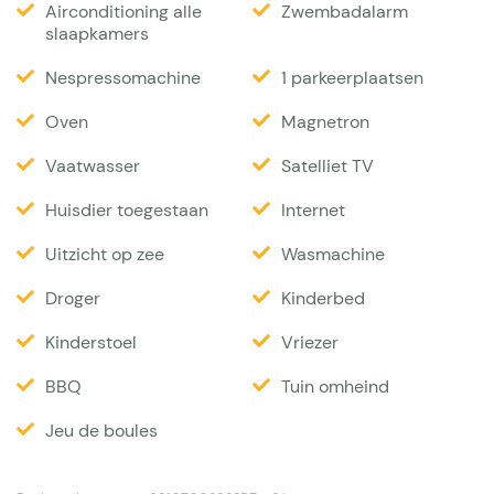
Airconditioning alle
Zwembadalarm
fraaie jeu de boulesbaan (van 3,5 x 11 meter) is
slaapkamers
nieuw bij dit huis. Er zijn diverse golfbanen in de
Nespressomachine
1 parkeerplaatsen
buurt. De afstand tot zee/strand is circa 1,5
kilometer. Daar is ook de bakker en zijn winkels.
Oven
Magnetron
(houtskool)BBQ aanwezig
Vaatwasser
Satelliet TV
Interieur
Huisdier toegestaan
Internet
Uitzicht op zee
Wasmachine
De villa heeft beneden een woon/eetkamer met
google chrome cast voor streamen van films, een
Droger
Kinderbed
keuken en badkamer met bad, wastafel en toilet. De
Kinderstoel
Vriezer
keuken is compleet ingericht. Er is een oven,
BBQ
Tuin omheind
magnetron, wasmachine, vaatwasser, Nespresso en
een filter koffiezetapparaat aanwezig, koelkast met
Jeu de boules
vriezer. Er zijn 3 slaapkamers (met airco), met een