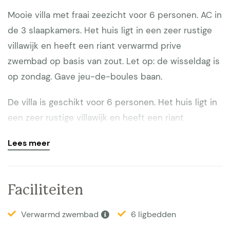
Mooie villa met fraai zeezicht voor 6 personen. AC in
de 3 slaapkamers. Het huis ligt in een zeer rustige
villawijk en heeft een riant verwarmd prive
zwembad op basis van zout. Let op: de wisseldag is
op zondag. Gave jeu-de-boules baan.
De villa is geschikt voor 6 personen. Het huis ligt in
een zeer rustige villawijk en heeft een riant
verwarmt prive zwembad, GEEN chloor dit is veel
Lees meer
aangenamer voor de huid en ogen van de kinderen.
(10 x 5), afgesloten tuin en diverse terrassen. De
eerste etage heeft een ruim eigen terras. Het
Faciliteiten
strand is te lopen (15-20 min). Het huis heeft een
eigen oprijlaan en parkeerplaats. Vanuit de woning
Verwarmd zwembad
6 ligbedden
heeft u een mooi uitzicht op zee en de vallei. Een