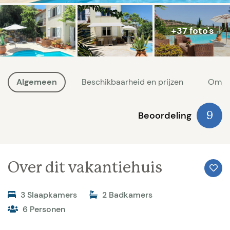
+37 foto's
Algemeen
Beschikbaarheid en prijzen
Omge
Beoordeling
9
Over dit vakantiehuis
3 Slaapkamers
2 Badkamers
6 Personen