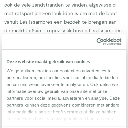
ook de vele zandstranden te vinden, afgewisseld
met rotspartijen.Een leuk idee is om met de boot
vanuit Les Issambres een bezoek te brengen aan
de markt in Saint Tropez. Vlak boven Les Issambres
ligt Roquebrune, een pittoresk dorp met
stadspoorten, gezellige nauwe straatjes tussen
oude huizen en galerijen. In de omgeving kunt u
Deze website maakt gebruik van cookies
prachtige wandelingen maken in het Massif des
We gebruiken cookies om content en advertenties te
Maures, een groot natuurgebied. Golfen kan op
personaliseren, om functies voor social media te bieden
verschillende mooie banen in Roquebrune en Ste
en om ons websiteverkeer te analyseren. Ook delen we
Maxime, maar ook op drie banen in St. Raphaël
informatie over uw gebruik van onze site met onze
partners voor social media, adverteren en analyse. Deze
(Valescure).Iets verder ligt de mooiste baan van de
partners kunnen deze gegevens combineren met andere
Cote d’Azur: St. Endreol. Leuke eetadressen:
informatie die u aan ze heeft verstrekt of die ze hebben
Restaurant Cap Mail, Les Planches, Plage 44, Riva.
verzameld op basis van uw gebruik van hun services.