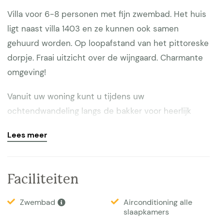
Villa voor 6-8 personen met fijn zwembad. Het huis
ligt naast villa 1403 en ze kunnen ook samen
gehuurd worden. Op loopafstand van het pittoreske
dorpje. Fraai uitzicht over de wijngaard. Charmante
omgeving!
Vanuit uw woning kunt u tijdens uw
ochtendwandeling langs de bakker voor heerlijk
verse croissantjes, of aan het eind van de middag
Lees meer
op een gezellig terras neerstrijken. Op het terras
voor de living staat een eettafel met stoelen voor 6
personen. Het privé zwembad meet 8 x 4 meter. De
Faciliteiten
tuin is geheel vlak. Vanaf het terras en de tuin is er
aan de achterzijde een fraai uitzicht over een
Zwembad
Airconditioning alle
slaapkamers
wijngaard. De Villa’s zijn zo ontworpen dat – indien