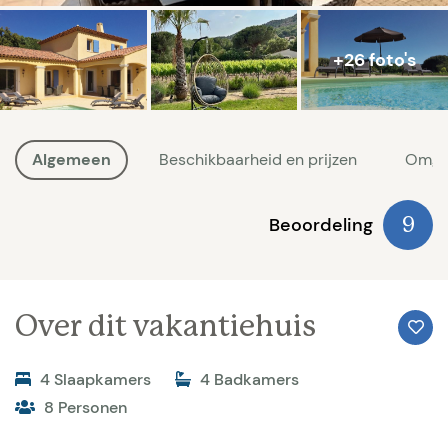
+26 foto's
Algemeen
Beschikbaarheid en prijzen
Omge
Beoordeling
9
Over dit vakantiehuis
4 Slaapkamers
4 Badkamers
8 Personen