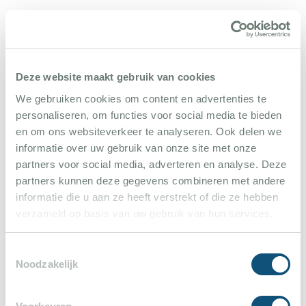
Reviews
Deze website maakt gebruik van cookies
Sandra
10
We gebruiken cookies om content en advertenties te
6 augustus 2023
personaliseren, om functies voor social media te bieden
en om ons websiteverkeer te analyseren. Ook delen we
We hebben een super week gehad in deze
informatie over uw gebruik van onze site met onze
partners voor social media, adverteren en analyse. Deze
prachtige villa! Echte aanrader!
partners kunnen deze gegevens combineren met andere
informatie die u aan ze heeft verstrekt of die ze hebben
verzameld op basis van uw gebruik van hun services.
Fam. De Jong
9
2 oktober 2015
Toestemmingsselectie
Noodzakelijk
Genoten van een heerlijke vakantie in een van
de mooiste stukjes van Zuid-Frankrijk. Het