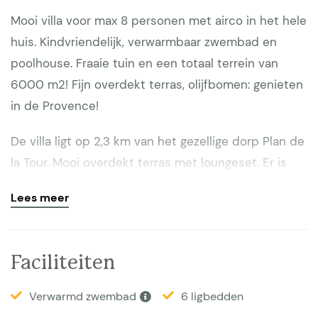
Mooi villa voor max 8 personen met airco in het hele
huis. Kindvriendelijk, verwarmbaar zwembad en
poolhouse. Fraaie tuin en een totaal terrein van
6000 m2! Fijn overdekt terras, olijfbomen: genieten
in de Provence!
De villa ligt op 2,3 km van het gezellige dorp Plan de
la Tour. Mooi overdekt terras met loungeset. Er is
buiten eettafel bij overdekt terras met een plancha
Lees meer
op gas en loungehoek. Er is nog een loungehoek in
poolhouse. Naast het hoofdhuis is een losstaand
appartement met 1 slaapkamer en badkamer.
Faciliteiten
Zwembad heeft een cover en eventueel op verzoek
is het zwembad te omheinen.
Verwarmd zwembad
6 ligbedden