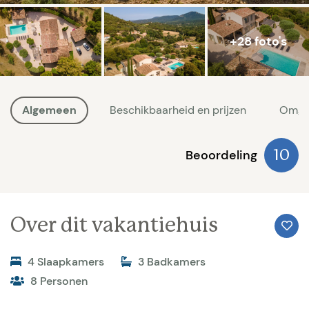
+28 foto's
Algemeen
Beschikbaarheid en prijzen
Omge
Beoordeling
10
Over dit vakantiehuis
4 Slaapkamers
3 Badkamers
8 Personen