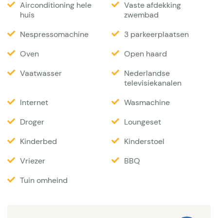
Interieur
Airconditioning hele
Vaste afdekking
huis
zwembad
Mooie villa met ruime woonkamer en eethoek.
Nespressomachine
3 parkeerplaatsen
Comfortabele zithoek met Sat TV, Ned, Vlaamse
Oven
Open haard
zenders en Smart TV. Wifi aanwezig. Mooie keuken
met alle voorzieningen, zoals afwasmachine, oven,
Vaatwasser
Nederlandse
televisiekanalen
Nespresso. Woonkamer en keuken zijn voorzien van
airco. Aparte ruimte met wasmachine en droger.
Internet
Wasmachine
Totaal 4 slaapkamers allen op de begane grond. Er
Droger
Loungeset
zijn 3 slaapkamers, met elke zeer comfortabele
Kinderbed
Kinderstoel
eenpersoonsbedden van 2,00x0,90. Twee
slaapkamers delen een badkamer. De 3e
Vriezer
BBQ
slaapkamer heeft een eigen badkamer. Dan is er
Tuin omheind
een losstaand appartement met een 4e slaapkamer
met een tweepersoonsbed van 1,80 en een