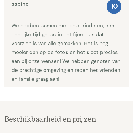
badkamer met douche. Alle slaapkamers hebben
sabine
10
airco. Bijzonderheden: Eindschoonmaak: 180 euro.
Linnenpakket 25 euro p.p. Waarborgsom 700 euro.
We hebben, samen met onze kinderen, een
Huisdieren niet toegestaan. Er is een kamer op de
heerlijke tijd gehad in het fijne huis dat
1e verdieping maar die is afgesloten. Wisseldag is
voorzien is van alle gemakken! Het is nog
zondag. Minimale verhuur van 2 weken.
mooier dan op de foto's en het sloot precies
Er is een alarmsysteem op het terrein met camera's
aan bij onze wensen! We hebben genoten van
die alleen actief zijn tijdens niet-verhuurperiodes.
de prachtige omgeving en raden het vrienden
en familie graag aan!
Beschikbaarheid en prijzen