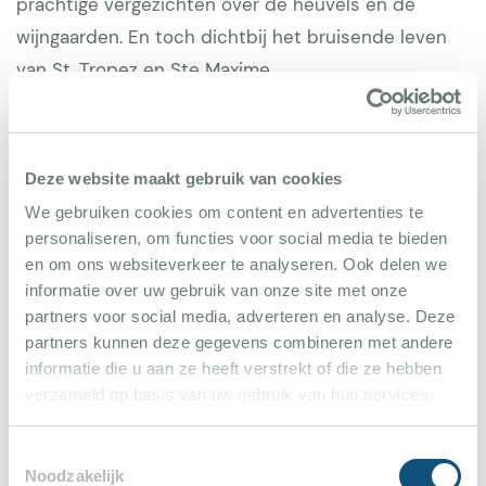
prachtige vergezichten over de heuvels en de
wijngaarden. En toch dichtbij het bruisende leven
van St. Tropez en Ste Maxime.
Deze website maakt gebruik van cookies
Reviews
We gebruiken cookies om content en advertenties te
personaliseren, om functies voor social media te bieden
en om ons websiteverkeer te analyseren. Ook delen we
sabine
informatie over uw gebruik van onze site met onze
10
partners voor social media, adverteren en analyse. Deze
20 augustus 2024
partners kunnen deze gegevens combineren met andere
informatie die u aan ze heeft verstrekt of die ze hebben
We hebben, samen met onze kinderen, een
verzameld op basis van uw gebruik van hun services.
heerlijke tijd gehad in het fijne huis dat
voorzien is van alle gemakken! Het is nog
Lees meer
Toestemmingsselectie
mooier dan op de foto's en het sloot precies
Noodzakelijk