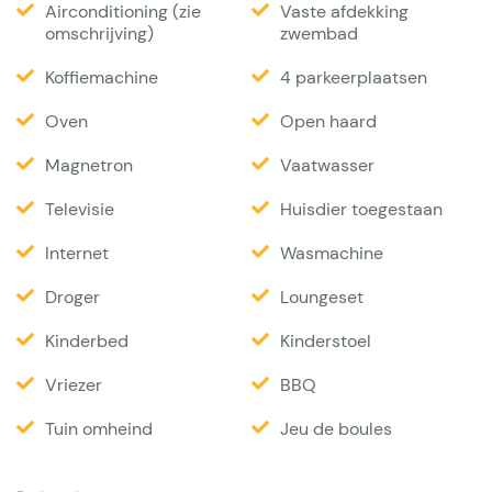
Airconditioning (zie
Vaste afdekking
omgeving. De oriëntatie is zuid-west, dus er is de
omschrijving)
zwembad
hele dag wel ergens zon. Het zwembad kan op
Koffiemachine
4 parkeerplaatsen
verzoek verwarmd worden en is uitgerust met een
elektrisch afdekzeil. De avonden kun je met de hele
Oven
Open haard
groep doorbrengen onder het overdekte terras. Er
Magnetron
Vaatwasser
zijn straalkachels geïnstalleerd voor de koelere uren.
Televisie
Huisdier toegestaan
Een Green Egg BBQ is beschikbaar voor je
barbecue-avonden. Het terrein biedt veel privacy,
Internet
Wasmachine
is omheind, heeft een automatische poort en
Droger
Loungeset
ruimte voor 4-5 auto's. Er is ook een eigen
Kinderbed
Kinderstoel
petanquebaan. Een sauna met uitzicht op de tuin is
beschikbaar op aanvraag. Vanaf het huis ben je in
Vriezer
BBQ
een paar minuten op het strand van de badplaats
Tuin omheind
Jeu de boules
Cagnes-sur-Mer (ongeveer 6 km) en het populaire
dorp Saint-Paul-de-Vence ligt zelfs op loopafstand