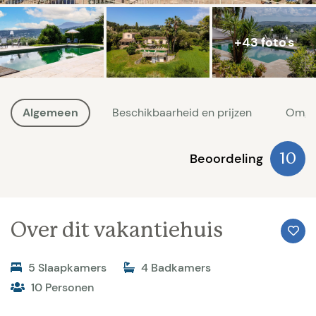
+43 foto's
Algemeen
Beschikbaarheid en prijzen
Omge
Beoordeling
10
Over dit vakantiehuis
5 Slaapkamers
4 Badkamers
10 Personen