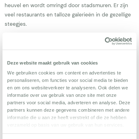
heuvel en wordt omringd door stadsmuren. Er zijn
veel restaurants en talloze galerieën in de gezellige
steegjes.
De pittoreske dorpjes Vence, Biot en Tourrettes zijn
ook een bezoek waard. Een bezoek aan Monaco is
ook mogelijk, op ca. 30 minuten rijden en zeker een
Deze website maakt gebruik van cookies
aanrader! Cannes ligt op 20 minuten rijden. Antibes
We gebruiken cookies om content en advertenties te
met zijn charmante haven en prachtige stranden
personaliseren, om functies voor social media te bieden
mag je ook zeker niet missen. St Paul de Vence ligt
en om ons websiteverkeer te analyseren. Ook delen we
op 15 minuten van het vliegveld van Nice. Een
informatie over uw gebruik van onze site met onze
partners voor social media, adverteren en analyse. Deze
veelzijdige omgeving, vol luxe, rust, ruimte en
partners kunnen deze gegevens combineren met andere
afwisseling.
informatie die u aan ze heeft verstrekt of die ze hebben
verzameld op basis van uw gebruik van hun services.