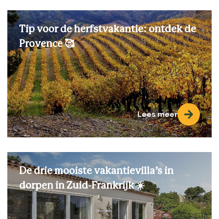
Tip voor de herfstvakantie: ontdek de
Provence 🥰
Lees meer
De drie mooiste vakantievilla’s in
dorpen in Zuid-Frankrijk ☀️