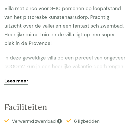
Villa met airco voor 8-10 personen op loopafstand
van het pittoreske kunstenaarsdorp. Prachtig
uitzicht over de vallei en een fantastisch zwembad.
Heerlijke ruime tuin en de villa ligt op een super
plek in de Provence!
In deze geweldige villa op een perceel van ongeveer
5000m2 kun je een heerlijke vakantie doorbrengen.
Je hebt een prachtig uitzicht op La Colle sur Loup.
Lees meer
Op de terrassen en rond het grote zwembad (12x6)
is er volop ruimte om te zonnen, lezen, relaxen of
gezellig met de groep te zijn. Groot gasveld voor de
Faciliteiten
kinderen om te spelen. Het zwembad is bijzonder
mooi ontworpen met groene tegels en past
Verwarmd zwembad
6 ligbedden
daardoor bijzonder goed in de prachtige groene