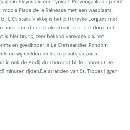
guignan. Flayosc is een typisch Provençaals dorp met
e mooie Place de la Rainesse met een wasplaats,
bij L’Oustaou.Vlakbij is het pittoreske Lorgues met
se huizen en de centrale straat door het dorp met
pot is hier Bruno, zeer bekend vanwege o.a. het
 prima en goedkoper is Le Chrissandier. Rondom
els en wijnvelden en leuke plaatsjes zoals
t is ook de Abdij du Thoronet bij le Thoronet.De
25 minuten rijden.De stranden van St. Tropez liggen