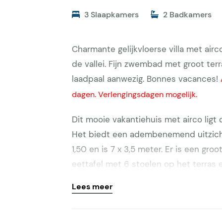
3 Slaapkamers
2 Badkamers
Charmante gelijkvloerse villa met air
de vallei. Fijn zwembad met groot terr
laadpaal aanwezig. Bonnes vacances!
dagen. Verlengingsdagen mogelijk.
Dit mooie vakantiehuis met airco ligt
Het biedt een adembenemend uitzicht
1,50 en is 7 x 3,5 meter. Er is een gr
eettafel met 6 stoelen op het terras 
Flayosc vindt plaats op elke maandag
Lees meer
ongeveer 12.30 uur en is te vinden op
lokale producten en non-foodartikele