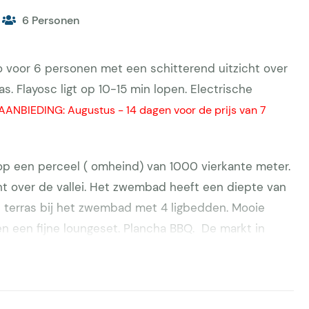
6 Personen
co voor 6 personen met een schitterend uitzicht over
as. Flayosc ligt op 10-15 min lopen. Electrische
AANBIEDING: Augustus - 14 dagen voor de prijs van 7
 op een perceel ( omheind) van 1000 vierkante meter.
 over de vallei. Het zwembad heeft een diepte van
oot terras bij het zwembad met 4 ligbedden. Mooie
en een fijne loungeset. Plancha BBQ. De markt in
ochtend. De markt begint rond 8.00 uur en duurt tot
 onder andere Place de la République. Je kunt er
n vinden.