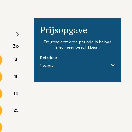
Prijsopgave
Augustus - 2027
De geselecteerde periode is helaas
Zo
Ma
Di
Wo
Do
Vr
niet meer beschikbaar.
Reisduur
4
11
2
3
4
5
6
18
9
10
11
12
13
25
16
17
18
19
20
23
24
25
26
27