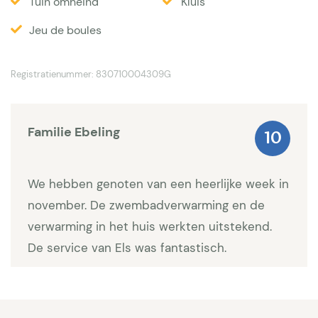
(ook Nederlandse en Belgische zenders). Goede
Tuin omheind
Kluis
muziekinsallatie. In de luxe open keuken is alles
Jeu de boules
aanwezig. Oven en magnetron, grote Amerikaanse
koel/vriescombinatie met ijsblokjesmachine,
Registratienummer: 830710004309G
Nespresso machine. Mooie houten eettafel.Alle
slaapkamers hebben airco, bedlinnen, kussens,
leeslampjes en dergelijke. Alles is fris en maximaal
Familie Ebeling
10
afgewerkt. De badkamers zijn werkelijk schitterend
en compleet uitgerust. Er is een slaapkamer met
We hebben genoten van een heerlijke week in
een twee 1 persoonsbedden en een slaapkamer
november. De zwembadverwarming en de
met een boxspringbed van 1,60. Via een trap kunt u
verwarming in het huis werkten uitstekend.
naar boven. Hier zijn nog 2 slaapkamers. De eerste
De service van Els was fantastisch.
heeft 2 eenpersoons-boxspringbedden en is een
slaapkamer voor de kinderen. Op deze verdieping
vindt u ook de zogeheten Chambre de Maître. Deze