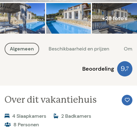
+28 foto's
Algemeen
Beschikbaarheid en prijzen
Omge
Beoordeling
9
,7
Over dit vakantiehuis
4 Slaapkamers
2 Badkamers
8 Personen