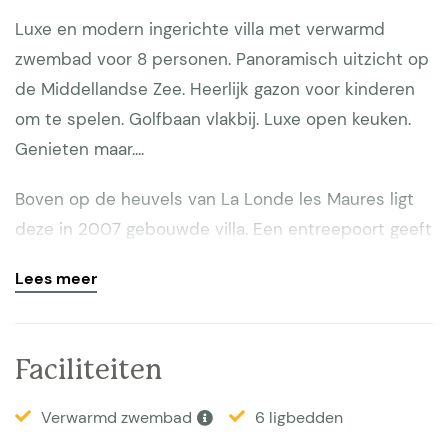
Luxe en modern ingerichte villa met verwarmd
zwembad voor 8 personen. Panoramisch uitzicht op
de Middellandse Zee. Heerlijk gazon voor kinderen
om te spelen. Golfbaan vlakbij. Luxe open keuken.
Genieten maar....
Boven op de heuvels van La Londe les Maures ligt
deze in 2007 gebouwde villa. Een entreepoort geeft
u toegang tot het eigen terrein van ca 2000 m2. Op
Lees meer
de overdekte veranda staat een mooie houten
eettafel en loungestoelen. Het fraaie zwembad is
verwarmbaar en beveiligd met een hardcover dek.
Faciliteiten
Een buitendouche is beschikbaar. Het wordt
omgeven door een houten terras. Het uitzicht op de
Verwarmd zwembad
6 ligbedden
zee en de golfbaan Valcros is prachtig. Mooi gazon