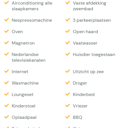
Airconditioning alle
Vaste afdekking
voor de kinderen. Vaste barbecue op het terras.
slaapkamers
zwembad
Parkeergelegenheid voor 2-3 auto´s binnen het
Nespressomachine
3 parkeerplaatsen
terrein. Oplaadmogelijkheid voor elektrische auto's.
Mooie golfbaan op 1 km. Stranden ca 5 km. Bormes
Oven
Open haard
les Mimosas en Le lavandou op 14 km afstand.
Magnetron
Vaatwasser
Interieur
Nederlandse
Huisdier toegestaan
televisiekanalen
De villa zelf betreedt u via een zware houten
Internet
Uitzicht op zee
voordeur. In de hal strekt zich een mooie,
Wasmachine
Droger
hardstenen vloer voor u uit. Vanuit de keuken en de
woonkamer zijn er dubbele openslaande deuren
Loungeset
Kinderbed
naar de veranda. In de lichte woonruimte treft u een
Kinderstoel
Vriezer
comfortabele zithoek met groot Plasma scherm aan
Oplaadpaal
BBQ
met smart tv (Netflix en canal digital abonnement