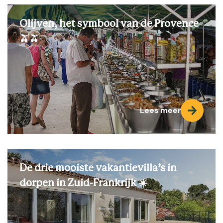
Olijven, het symbool van de Provence
🫒🫒
Lees meer
De drie mooiste vakantievilla’s in
dorpen in Zuid-Frankrijk ☀️