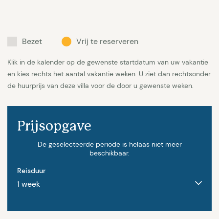
week. Oplaadmogelijkheid voor elektrische auto's 75
EUR per week. Huisdier (graag ras en leeftijd
afstemmen) 75 EUR per week.
Bezet
Vrij te reserveren
Klik in de kalender op de gewenste startdatum van uw vakantie
en kies rechts het aantal vakantie weken. U ziet dan rechtsonder
de huurprijs van deze villa voor de door u gewenste weken.
Prijsopgave
De geselecteerde periode is helaas niet meer
beschikbaar.
Reisduur