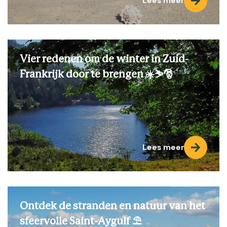
Lees meer
Vier redenen om de winter in Zuid-
Frankrijk door te brengen ☀️⛷️🎅
Lees meer
Ontdek de stranden en natuur van het
sfeervolle Saint-Aygulf ⛱️