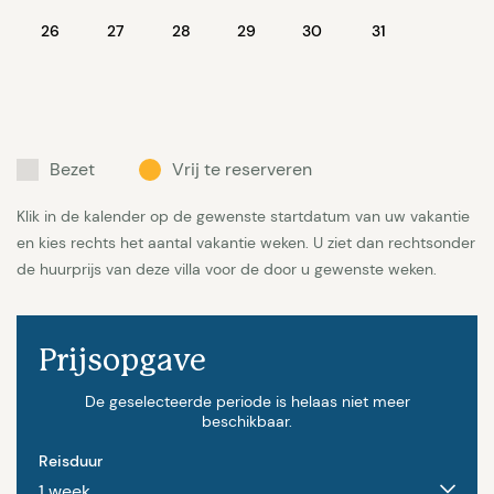
ligbad) en een apart toilet. Slaapgedeelte 2, ook op
26
27
28
29
30
31
de 1e verdieping, bereikt u via een trap vanuit de
living. Dit slaapgedeelte bestaat ook uit 3
slaapkamers waarvan 2 met balkon en 2 badkamers
(1 met douche en 1 met ligbad) en een apart toilet.
Bezet
Vrij te reserveren
Alle slaapkamers hebben airco, zijn uitgerust met
luxe 2 persoons box-spring bedden (180x200),
Klik in de kalender op de gewenste startdatum van uw vakantie
voldoende kastruimte en electrisch bedienbare
en kies rechts het aantal vakantie weken. U ziet dan rechtsonder
zonwering. Slaapgedeelte 1 en 2 staan niet in
de huurprijs van deze villa voor de door u gewenste weken.
verbinding met elkaar wat deze villa ideaal maakt
voor 2 gezinnen. Alle slaapkamers zijn voorzien van
Prijsopgave
airconditioning. Wifi aanwezig. Leuk voor de
kinderen is de ruime speelkamer op de begane
De geselecteerde periode is helaas niet meer
beschikbaar.
grond met o.a. een tafeltennistafel en een
Reisduur
dartboard. Tevens zijn er 2 campingbedjes en 2