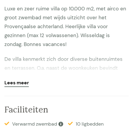
Luxe en zeer ruime villa op 10.000 m2, met airco en
groot zwembad met wijds uitzicht over het
Provençaalse achterland. Heerlijke villa voor
gezinnen (max 12 volwassenen). Wisseldag is
zondag. Bonnes vacances!
De villa kenmerkt zich door diverse buitenruimtes
en terrassen. O.a. naast de woonkeuken bevindt
zich een groot overdekt terras met eettafel voor 12
Lees meer
personen. Ook op het terras (gedeeltelijk overdekt)
bij de living staat een tafel alsook een luxe lounge
set. Het prive zwembad (afm 11 x 6 m) is lager
Faciliteiten
gelegen en makkelijk te bereiken via een trap vanaf
het terras. Zwembad kan verwarmd worden. Het
Verwarmd zwembad
10 ligbedden
zwembad is beveiligd en de toegang naar het