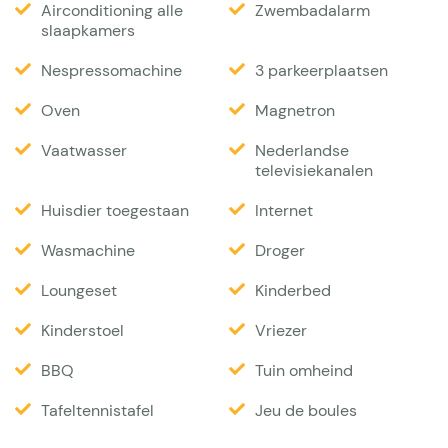
Airconditioning alle
Zwembadalarm
zwembad kan middels een hekje voor kleine
slaapkamers
kinderen worden afgesloten. er is ook een separaat
Nespressomachine
3 parkeerplaatsen
kinderbad. Rondom de zwembaden vindt u diverse
zonneterrassen, voorzien van luxe ligbedden. Naast
Oven
Magnetron
het zwembad bevindt zich een glooiende
Vaatwasser
Nederlandse
speelweide (20 x 20 meter). Via dit gazon kunt u
televisiekanalen
middels een trap de jeu-de-boulesbaan bereiken.
Huisdier toegestaan
Internet
Gezien de grote (10.000m2) van het terrein is uw
Wasmachine
Droger
privacy gewaarborgd. De ingang van de villa heeft
een automatisch hek en aangekomen bij de villa is
Loungeset
Kinderbed
er voldoende parkeerruimte voor meerdere autos.
Kinderstoel
Vriezer
Interieur
BBQ
Tuin omheind
Tafeltennistafel
Jeu de boules
Vanaf de entree heeft u rechts de ruime (50m2)