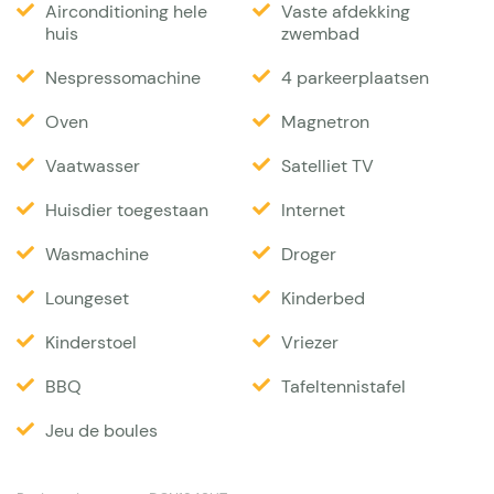
Airconditioning hele
Vaste afdekking
perceel een fraai uitzicht op het Mauresgebergte en
huis
zwembad
het Plateau de Verdon, terwijl enorme raampartijen
Nespressomachine
4 parkeerplaatsen
zorgen voor de heldere lichtinval, dat kenmerkend is
voor de Provence. Ook al gaat dit huis vloeiend op
Oven
Magnetron
in de bosrijke omgeving net buiten het dorp
Vaatwasser
Satelliet TV
Lorgues, het ligt zeker niet afgelegen. Er zijn
Huisdier toegestaan
Internet
meerdere villa’s in de buurt, maar allen op gepaste
afstand. Voor wandelliefhebbers is het uitgestrekte
Wasmachine
Droger
gebied, dat grenst aan de wijngaarden van Château
Loungeset
Kinderbed
de Berne, ideaal. Dit château staat bekend als één
Kinderstoel
Vriezer
van de grootste wijndomeinen in de Var met haar
wellness faciliteiten en restaurants. De villa ligt op
BBQ
Tafeltennistafel
een grondstuk van 4200 m2 dat niet omheind is.
Jeu de boules
Grote terrassen, gedeeltelijk overkapt, lopen langs
twee zijden van het huis en omarmen het 14 x 7 m