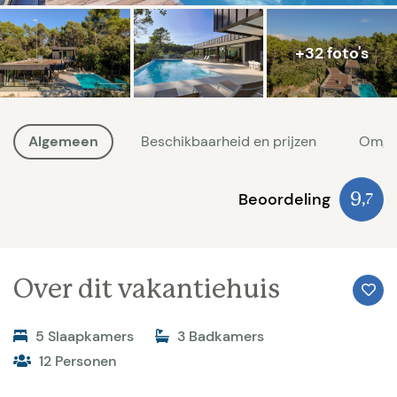
+32 foto's
Algemeen
Beschikbaarheid en prijzen
Omge
Beoordeling
9
,7
Over dit vakantiehuis
5 Slaapkamers
3 Badkamers
12 Personen