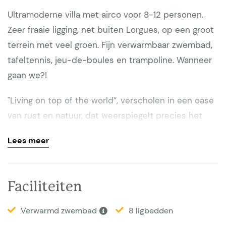
Ultramoderne villa met airco voor 8-12 personen.
Zeer fraaie ligging, net buiten Lorgues, op een groot
terrein met veel groen. Fijn verwarmbaar zwembad,
tafeltennis, jeu-de-boules en trampoline. Wanneer
gaan we?!
"Living on top of the world”, verscholen in een oase
van rust en natuur, dat weerspiegelt precies het
gevoel dat bij ons opkwam toen wij deze
Lees meer
eigentijdse, ultramoderne villa binnenstapten. Zij
lijkt zwevend te hangen tussen de groene
eikenbomen. Het hoogste gedeelte van de woning
Faciliteiten
is door de architect zo ontworpen dat je vanuit de
slaapkamers de kruinen van de bomen kunt zien.
Verwarmd zwembad
8 ligbedden
Tegelijkertijd biedt de open zonnige ligging van het