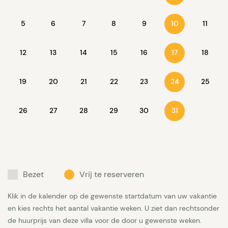
gelegen buitenterras omvat maar liefst 150m2. Aan
5
6
7
8
9
11
10
ingangszijde op tuinniveau vinden we de trampoline,
een ping-pong tafel en een jeu de boules baan; alle
12
13
14
15
16
18
17
equipment daarvoor is ter plaatse aanwezig. Vlakbij
staan een tafel en bankjes voor een verkoelend
19
20
21
22
23
25
24
drankje. Parkeergelegenheid voor 4 auto’s. De villa is
niet zomaar een fijn huis voor familie en vrienden,
26
27
28
29
30
31
het is ook de basis voor een unieke vakantie-
ervaring, één die nu binnen handbereik ligt en die je
jezelf niet mag onthouden.
Bezet
Vrij te reserveren
Interieur
Klik in de kalender op de gewenste startdatum van uw vakantie
Het lijkt haast onmogelijk om niet onder de indruk
en kies rechts het aantal vakantie weken. U ziet dan rechtsonder
te raken bij het zien van deze ruime, comfortabel
de huurprijs van deze villa voor de door u gewenste weken.