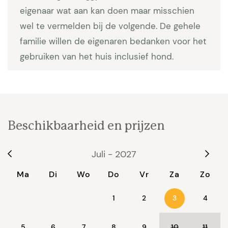
Op de bovenste verdieping is de:
eigenaar wat aan kan doen maar misschien
wel te vermelden bij de volgende. De gehele
Vierde ruime slaapkamer met tweepersoonsbed (160
familie willen de eigenaren bedanken voor het
x 200) en individuele airco. Een schuifraam geeft
toegang tot het terras met uitzicht op zee.
gebruiken van het huis inclusief hond.
Derde badkamer, voorzien van een douche, bad en
een dubbele wastafel.
Vijfde slaapkamer met een tweepersoonsbed (160 x
Beschikbaarheid en prijzen
200) en individuele airco en apart toilet.
Juli - 2027
Ma
Di
Wo
Do
Vr
Za
Zo
Op het niveau van het zwembad is een poolhouse
1
2
4
met douche en toilet.
3
5
6
7
8
9
10
11