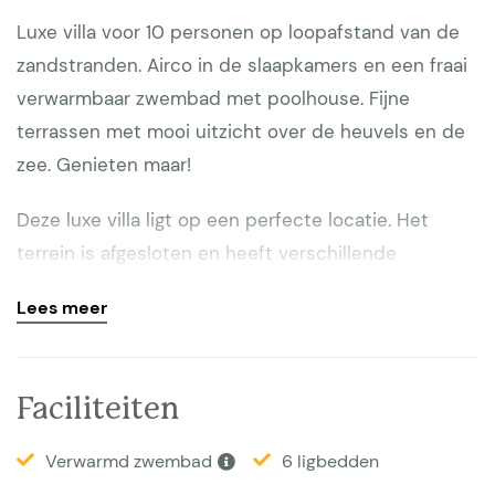
Luxe villa voor 10 personen op loopafstand van de
zandstranden. Airco in de slaapkamers en een fraai
verwarmbaar zwembad met poolhouse. Fijne
terrassen met mooi uitzicht over de heuvels en de
zee. Genieten maar!
Deze luxe villa ligt op een perfecte locatie. Het
terrein is afgesloten en heeft verschillende
terrassen met zitjes. De villa heeft een zeer
Lees meer
gunstige ligging, want binnen 2 autominuten bent u
in het gezellige centrum van Sainte-Maxime met
haar vele goede restaurants, winkels en op
Faciliteiten
loopafstand zijn de zandstranden. Ruime, omheinde
tuin met meerdere terrassen, waaronder ook een
Verwarmd zwembad
6 ligbedden
overdekt terras met gas BBQ. Vanaf de terrassen