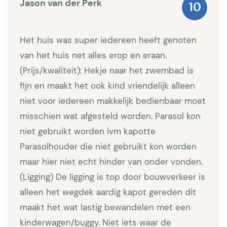
Jason van der Perk
10
terras
Eerste slaapkamer met tweepersoonsbed (160 x 200)
Het huis was super iedereen heeft genoten
en individuele airco
van het huis net alles erop en eraan.
(Prijs/kwaliteit): Hekje naar het zwembad is
Tweede slaapkamer met tweepersoonsbed (160 x
fijn en maakt het ook kind vriendelijk alleen
200) en individuele airco
niet voor iedereen makkelijk bedienbaar moet
Derde kamer met stapelbed (90 x 200) en individuele
misschien wat afgesteld worden. Parasol kon
airco
niet gebruikt worden ivm kapotte
Parasolhouder die niet gebruikt kon worden
Eerste badkamer met ruime inloopdouche en meubel
maar hier niet echt hinder van onder vonden.
met dubbele lavabo
(Ligging) De ligging is top door bouwverkeer is
Tweede badkamer met ruime inloopdouche en
alleen het wegdek aardig kapot gereden dit
meubel met enkele lavabo en wasmachine
maakt het wat lastig bewandelen met een
kinderwagen/buggy. Niet iets waar de