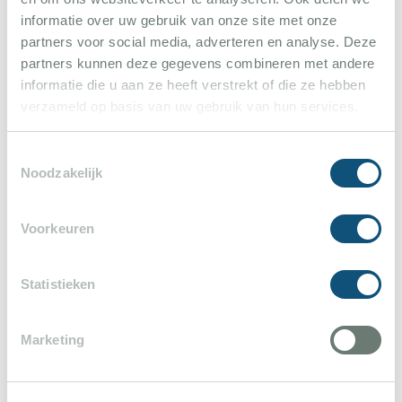
informatie over uw gebruik van onze site met onze
partners voor social media, adverteren en analyse. Deze
partners kunnen deze gegevens combineren met andere
informatie die u aan ze heeft verstrekt of die ze hebben
verzameld op basis van uw gebruik van hun services.
Reviews
Toestemmingsselectie
Noodzakelijk
Jason van der Perk
10
13 juni 2023
Voorkeuren
Het huis was super iedereen heeft genoten
van het huis net alles erop en eraan.
Statistieken
(Prijs/kwaliteit): Hekje naar het zwembad is
Lees meer
fijn en maakt het ook kind vriendelijk alleen
Marketing
niet voor iedereen makkelijk bedienbaar moet
misschien wat afgesteld worden. Parasol kon