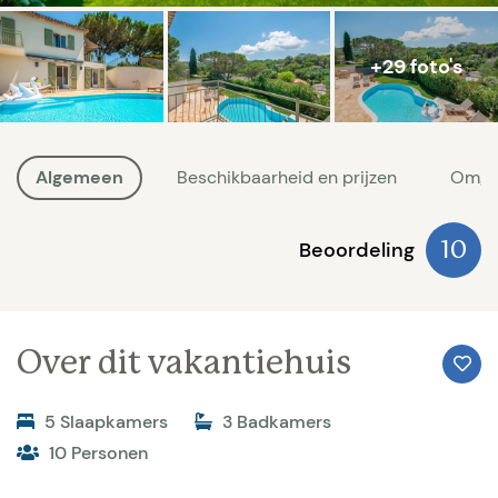
+29 foto's
Algemeen
Beschikbaarheid en prijzen
Omge
Beoordeling
10
Over dit vakantiehuis
5 Slaapkamers
3 Badkamers
10 Personen