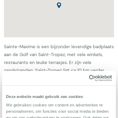
Sainte-Maxime is een bijzonder levendige badplaats
aan de Golf van Saint-Tropez, met vele winkels,
restaurants en leuke terrasjes. Er zijn vele
zandstranden. Saint-Tropez ligt ca 10 km verder
maar is makkelijker per openbare boot te bereiken.
Zeker voor gezinnen met kinderen is dit een ideaal
vakantieoord. Er zijn ca. 7 golfbanen in de buurt, in
Deze website maakt gebruik van cookies
Sainte-Maxime zelf, maar ook in het nabijgelegen
We gebruiken cookies om content en advertenties te
Beauvallon en in Roquebrune sur Argens. Eten is erg
personaliseren, om functies voor social media te bieden
leuk bij La Maison Bleu en Auberge Sans Souci.
en om ons websiteverkeer te analyseren. Ook delen we