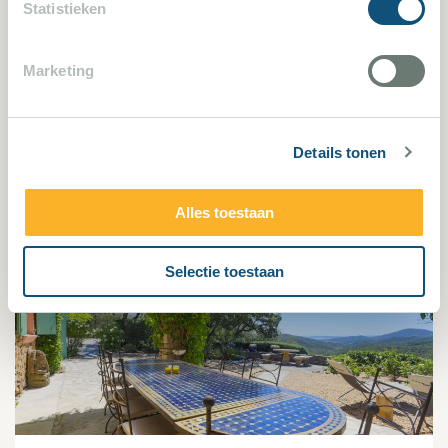
Statistieken
Gassin / Saint-Tropez 2355
Marketing
3 Slaapkamers
7 Personen
Details tonen
Villa bekijken
Alles toestaan
1187
Selectie toestaan