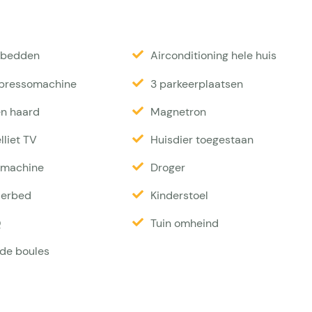
 poolhouse (buitenkeuken) is er verder een aparte
Q( met gas verwarmde kooltjes) aanwezig. Mooie
igbedden
Airconditioning hele huis
pressomachine
3 parkeerplaatsen
n haard
Magnetron
gsthal, 4 slaapkamers, 3 badkamers, gastentoilet,
es gelijkvloers). De keuken is geheel gemoderniseerd
lliet TV
Huisdier toegestaan
s Stoves Richmond fornuis, Amerikaanse koelkast,
machine
Droger
ruimte staan een Bosch wasmachine en een Bosch
derbed
Kinderstoel
n zijn nieuw. Er zijn tweepersoonsbedden van 1,80,
ze luxe villa heeft intercom, internet/wifi, vaste
Q
Tuin omheind
 voor ontvangst van o.a. NL zenders. Balkondeuren met
 de boules
, ramen met elektrische rolluiken of hekwerk,
van een volledig weggewerkte airco en
osters zijn zichtbaar. Het woongedeelte en het