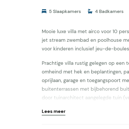
5 Slaapkamers
4 Badkamers
Mooie luxe villa met airco voor 10 pe
jet stream zwembad en poolhouse met
voor kinderen inclusief jeu-de-boule
Prachtige villa rustig gelegen op een 
omheind met hek en beplantingen, par
oprijlaan, garage en toegangspoort met
buitenterrassen met bijbehorend bui
door tuinarchitect aangelegde tuin (
zwembad (zoutwater) et ligbedden (10
Lees meer
zwembad is met warmtepomp en zonne
boulesbaan, tafeltennistafel, buitenke