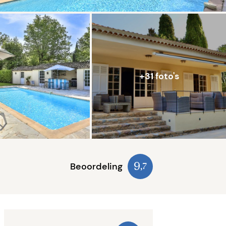
+31 foto's
Beoordeling
9
,7