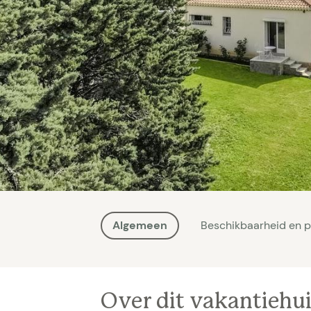
Algemeen
Beschikbaarheid en p
Over dit vakantiehu