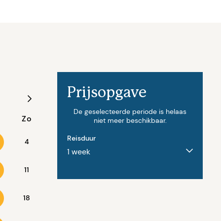
Prijsopgave
Augustus - 2027
De geselecteerde periode is helaas
Zo
Ma
Di
Wo
Do
Vr
niet meer beschikbaar.
Reisduur
4
11
2
3
4
5
6
18
9
10
11
12
13