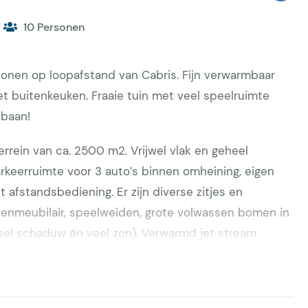
10 Personen
rsonen op loopafstand van Cabris. Fijn verwarmbaar
 buitenkeuken. Fraaie tuin met veel speelruimte
sbaan!
terrein van ca. 2500 m2. Vrijwel vlak en geheel
keerruimte voor 3 auto’s binnen omheining, eigen
 afstandsbediening. Er zijn diverse zitjes en
tenmeubilair, speelweiden, grote volwassen bomen in
veel schaduw én veel zon). Verwarmd jet stream
 x 5 m) en een vaste afdekking. Verwarming van het
-energie. Vestiaire en buitendouche. Jeu-de-
uken, natuursteenhuisje (kapel), kinderspeelplaats,